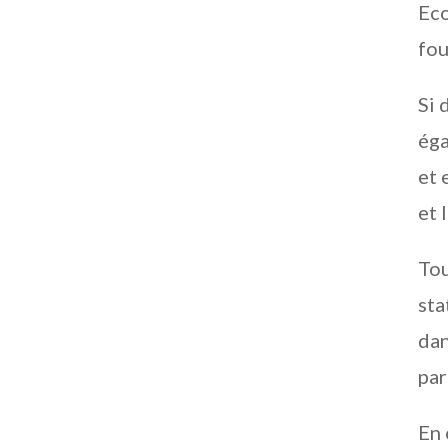
Eco
fou
Si 
éga
et 
et 
Tou
sta
dan
par
En 