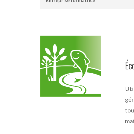
Entreprise formatrice
Éc
Uti
gén
tou
mat