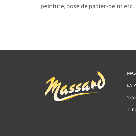
peinture, pose de papier-peint etc.
MAS
LA 
135
T 02